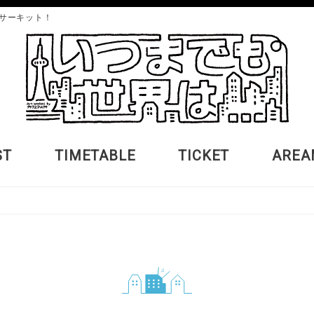
サーキット！
ST
TIMETABLE
TICKET
AREA