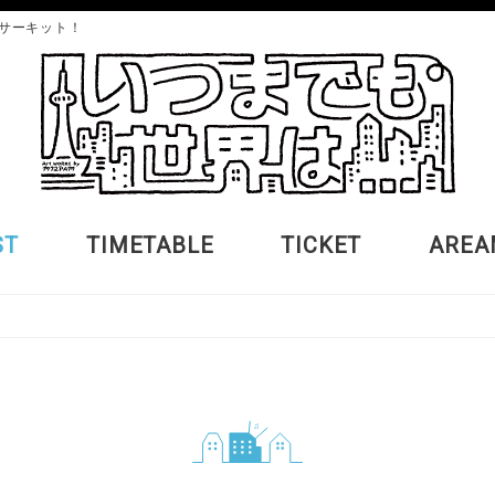
サーキット！
ST
TIMETABLE
TICKET
AREA