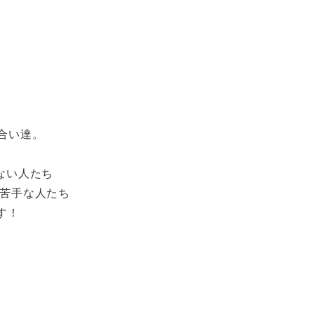
合い達。
ない人たち
が苦手な人たち
す！