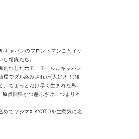
ールルギャバンのフロントマンことイケ
いし精鋭たち。
嘩別れした元モーモールルギャバン
酒屋でダル絡みされた(大好き！)後
と、ちょっとだけ早く生まれた私
なす原点回帰かつ悪ふざけ、つまり本
めてヤジマX KYOTOを生意気に名