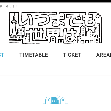
サーキット！
ST
TIMETABLE
TICKET
AREA